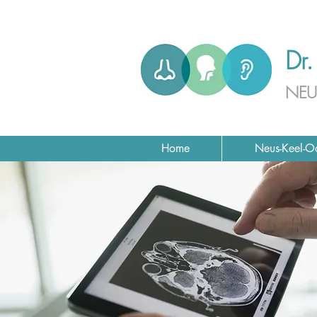
Dr.
NEU
Home
Neus-Keel-O