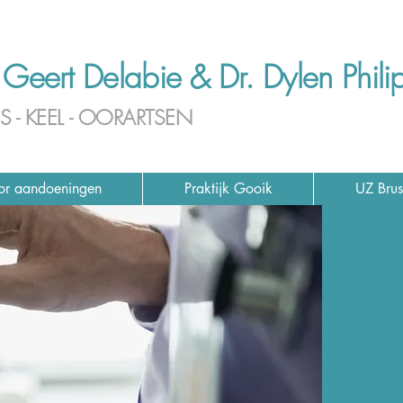
 Geert Delabie & Dr. Dylen Phili
S
KEEL
OORARTSEN
-
-
or aandoeningen
Praktijk Gooik
UZ Brus