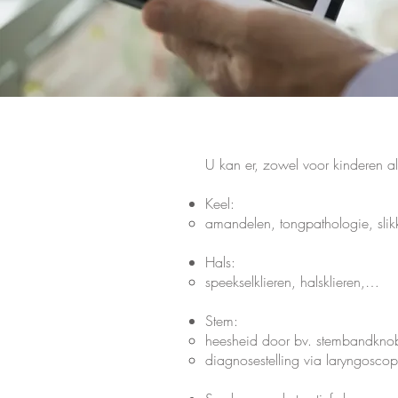
U kan er, zowel voor kinderen a
Keel:
amandelen, tongpathologie, sli
Hals:
speekselklieren, halsklieren,…
Stem:
heesheid door bv. stembandkno
diagnosestelling via laryngoscop